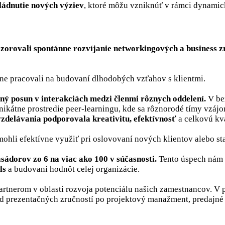
ládnutie nových výziev
, ktoré môžu vzniknúť v rámci dynamic
zorovali spontánne rozvíjanie networkingových a business z
ne pracovali na budovaní dlhodobých vzťahov s klientmi.
ný posun v interakciách medzi členmi rôznych oddelení.
V bez
ikátne prostredie peer-learningu, kde sa rôznorodé tímy vzájom
delávania podporovala kreativitu, efektívnosť
a celkovú kv
 mohli efektívne využiť pri oslovovaní nových klientov alebo sta
sádorov zo 6 na viac ako 100 v súčasnosti.
Tento úspech nám 
ls
a budovaní hodnôt celej organizácie.
tnerom v oblasti rozvoja potenciálu našich zamestnancov. V 
od prezentačných zručností po projektový manažment, predajné