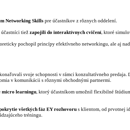
om Networking Skills
pre účastníkov z rôznych oddelení.
účastníci tiež
zapojili do interaktívnych cvičení
, ktoré simul
oreticky pochopil princípy efektívneho networkingu, ale aj n
aľovali svoje schopnosti v rámci konzultatívneho predaja. Dri
vedomia v komunikácii s rôznymi obchodnými partnermi.
e micro learningu
, ktorý účastníkom umožnil flexibilné štúdium
pokrytie všetkých fáz EY rozhovoru
s klientom, od prvotnej id
ádzajúceho tréningu.