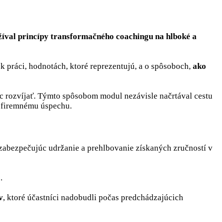
žíval princípy transformačného coachingu na hlboké a
k práci, hodnotách, ktoré reprezentujú, a o spôsoboch,
ako
viac rozvíjať. Týmto spôsobom modul nezávisle načrtával cestu
 k firemnému úspechu.
abezpečujúc udržanie a prehlbovanie získaných zručností v
e.
v
, ktoré účastníci nadobudli počas predchádzajúcich