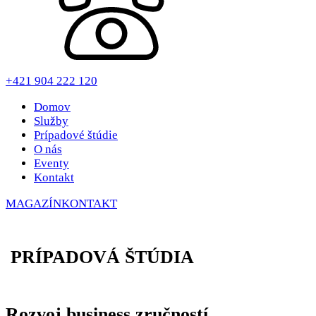
+421 904 222 120
Domov
Služby
Prípadové štúdie
O nás
Eventy
Kontakt
MAGAZÍN
KONTAKT
PRÍPADOVÁ ŠTÚDIA
Rozvoj business zručností