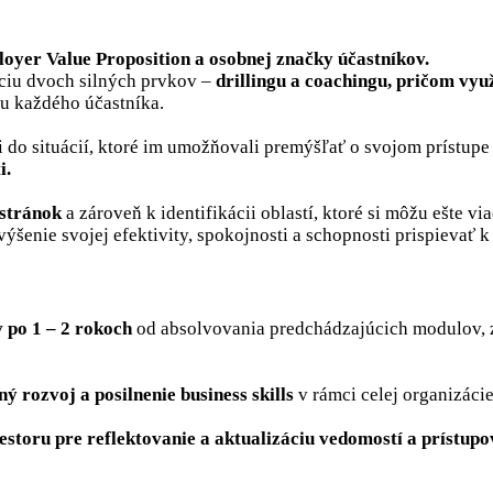
oyer Value Proposition a osobnej značky účastníkov.
ciu dvoch silných prvkov –
drillingu a coachingu, pričom vyu
u každého účastníka.
i do situácií, ktoré im umožňovali premýšľať o svojom prístupe 
i.
 stránok
a zároveň k identifikácii oblastí, ktoré si môžu ešte 
výšenie svojej efektivity, spokojnosti a schopnosti prispievať
 po 1 – 2 rokoch
od absolvovania predchádzajúcich modulov, z
ý rozvoj a posilnenie business skills
v rámci celej organizáci
estoru pre reflektovanie a aktualizáciu vedomostí a prístupo