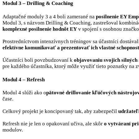
Modul 3 – Drilling & Coaching
Adaptačné moduly 3 a 4 boli zamerané na
posilnenie EY Empl
Modul 3, s názvom Drilling & Coaching, zastrešoval kombiná
komplexné posilnenie hodnôt EY
v spojení s osobnou značko
Prostredníctvom intenzívnych tréningov sa účastníci dostával
efektívne komunikovať a prezentovať ich vlastné schopnost
Účastníci boli povzbudzovaní k
objavovaniu svojich silných
pre každého účastníka, ktorý môže využiť tieto poznatky na z
Modul 4 – Refresh
Modul 4 slúži ako o
pätovné drillovanie kľúčových nástrojov
čase.
Celkový projekt je koncipovaný tak, aby zabezpečil
udržateľn
Refresh nie je len o opakovaní učiva, ale skôr
o
vytváraní pri
modulov.