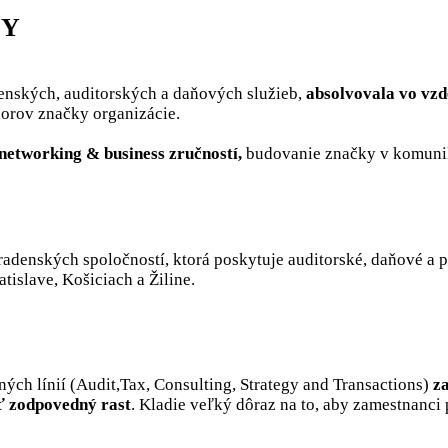
EY
denských, auditorských a daňových služieb,
absolvovala vo vz
dorov značky organizácie.
networking & business zručností,
budovanie značky v komuniká
radenských spoločností, ktorá poskytuje auditorské, daňové a
tislave, Košiciach a Žiline.
ých línií (Audit,Tax, Consulting, Strategy and Transactions)
z
uť zodpovedný rast
. Kladie veľký dôraz na to, aby zamestnanci p