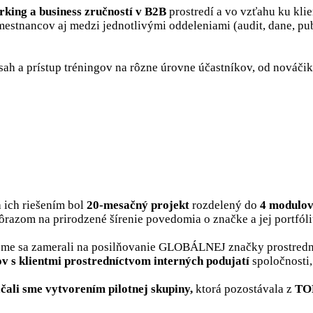
rking a business zručností v B2B
prostredí a vo vzťahu ku kli
tnancov aj medzi jednotlivými oddeleniami (audit, dane, publi
ah a prístup tréningov na rôzne úrovne účastníkov, od nováči
 ich riešením bol
20-mesačný projekt
rozdelený do
4 modulo
ôrazom na prirodzené šírenie povedomia o značke a jej portfóli
me sa zamerali na posilňovanie GLOBÁLNEJ značky prostr
hov
s klientmi prostredníctvom interných podujatí
spoločnosti,
čali sme vytvorením pilotnej skupiny,
ktorá pozostávala z
TOP