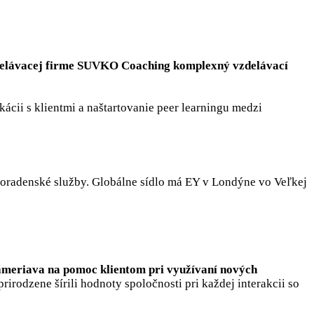
delávacej firme SUVKO Coaching komplexný vzdelávací
cii s klientmi a naštartovanie peer learningu medzi
 poradenské služby. Globálne sídlo má EY v Londýne vo Veľkej
ameriava na pomoc klientom pri využívaní nových
rirodzene šírili hodnoty spoločnosti pri každej interakcii so