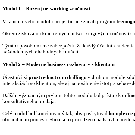
Modul 1 – Rozvoj networking zručností
V rámci prvého modulu projektu sme začali program
tréning
Okrem získavania konkrétnych networkingových zručností sa 
Týmto spôsobom sme zabezpečili, že každý účastník nielen te
každodenných obchodných situácií.
Modul 2 – Moderné business rozhovory s klientom
Účastníci si
prostredníctvom
drillingu
v druhom module zdokon
interakciách so klientom, ale aj na posilnenie istoty a seba
Ďalším významným prvkom tohto modulu bol prístup k
onlin
konzultatívneho predaja.
Celý modul bol koncipovaný tak, aby poskytoval
komplexné 
obchodného procesu. Slúžil ako prirodzená nadstavba predch