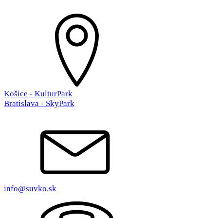
Košice - KulturPark
Bratislava - SkyPark
info@suvko.sk