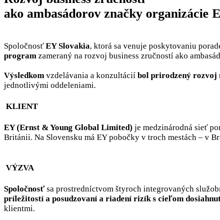
ako ambasádorov značky organizácie 
Spoločnosť
EY Slovakia
, ktorá sa venuje poskytovaniu pora
program
zameraný na rozvoj business zručností ako ambasá
Výsledkom
vzdelávania a konzultácií
bol prirodzený rozvoj 
jednotlivými oddeleniami.
KLIENT
EY (Ernst & Young Global Limited)
je medzinárodná sieť po
Británii. Na Slovensku má EY pobočky v troch mestách – v Bra
VÝZVA
Spoločnosť
sa prostredníctvom štyroch integrovaných služobn
príležitostí a posudzovaní a riadení rizík s cieľom dosiahn
klientmi.