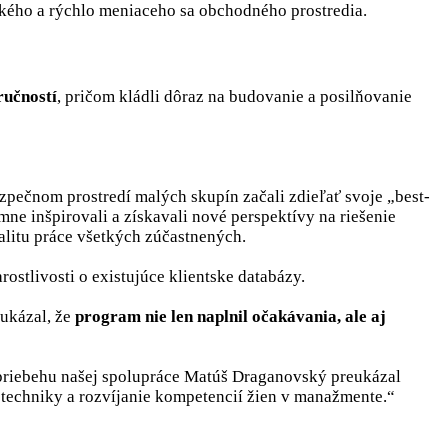
kého a rýchlo meniaceho sa obchodného prostredia.
ručností
, pričom kládli dôraz na budovanie a posilňovanie
pečnom prostredí malých skupín začali zdieľať svoje „best-
ne inšpirovali a získavali nové perspektívy na riešenie
alitu práce všetkých zúčastnených.
rostlivosti o existujúce klientske databázy.
ukázal, že
program nie len naplnil očakávania, ale aj
priebehu našej spolupráce Matúš Draganovský preukázal
 techniky a rozvíjanie kompetencií žien v manažmente.“