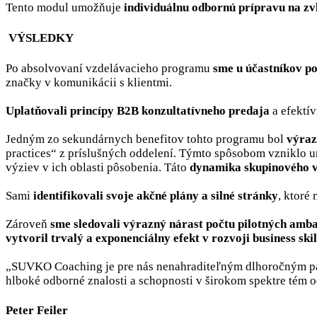
Tento modul umožňuje
individuálnu odbornú prípravu na zv
VÝSLEDKY
Po absolvovaní vzdelávacieho programu
sme u účastníkov po
značky v komunikácii s klientmi.
Uplatňovali princípy B2B konzultatívneho predaja
a efektív
Jedným zo sekundárnych benefitov tohto programu bol
výraz
practices“ z príslušných oddelení. Týmto spôsobom vzniklo un
výziev v ich oblasti pôsobenia. Táto
dynamika skupinového vz
Sami
identifikovali svoje akčné plány a silné stránky
, ktoré
Zároveň
sme sledovali výrazný nárast počtu pilotných amba
vytvoril trvalý a exponenciálny efekt v rozvoji business skil
„SUVKO Coaching je pre nás nenahraditeľným dlhoročným par
hlboké odborné znalosti a schopnosti v širokom spektre tém 
Peter Feiler