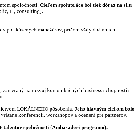
entom spoločnosti.
Cieľom spolupráce bol tiež dôraz na silu
c, IT, consulting).
kov po skúsených manažérov, pričom vždy dbá na ich
v
, zameraný na rozvoj komunikačných business schopností s
u.
edníctvom LOKÁLNEHO pôsobenia.
Jeho hlavným cieľom bolo
 vrátane konferencií, workshopov a ocenení pre partnerov.
 talentov spoločnosti (Ambasádori programu).