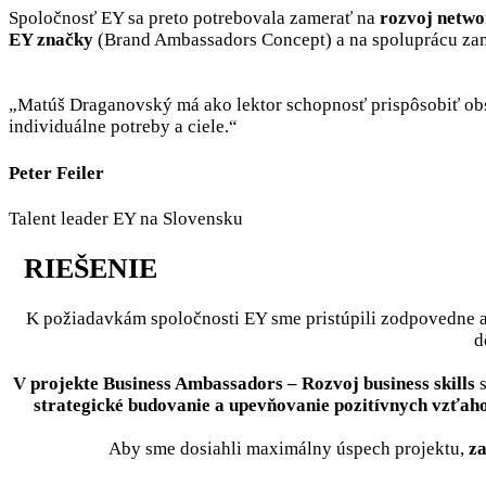
Spoločnosť EY sa preto potrebovala zamerať na
rozvoj netwo
EY značky
(Brand Ambassadors Concept) a na spoluprácu zames
„Matúš Draganovský má ako lektor schopnosť prispôsobiť obs
individuálne potreby a ciele.“
Peter Feiler
Talent leader EY na Slovensku
RIEŠENIE
K požiadavkám spoločnosti EY sme pristúpili zodpovedne a
d
V projekte Business Ambassadors – Rozvoj business skills
s
strategické budovanie a upevňovanie pozitívnych vzťa
Aby sme dosiahli maximálny úspech projektu,
za