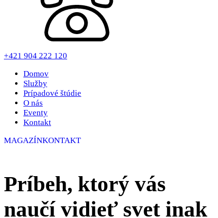
+421 904 222 120
Domov
Služby
Prípadové štúdie
O nás
Eventy
Kontakt
MAGAZÍN
KONTAKT
Zistite, aké slabé miesta dnes vašu firmu brzdia
najviac.
Príbeh, ktorý vás
DIAGNOSTIKA
ZRELOSTI FIRMY
naučí vidieť svet inak