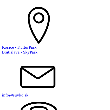
Košice - KulturPark
Bratislava - SkyPark
info@suvko.sk