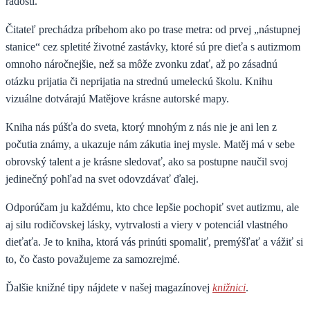
radostí.
Čitateľ prechádza príbehom ako po trase metra: od prvej „nástupnej
stanice“ cez spletité životné zastávky, ktoré sú pre dieťa s autizmom
omnoho náročnejšie, než sa môže zvonku zdať, až po zásadnú
otázku prijatia či neprijatia na strednú umeleckú školu. Knihu
vizuálne dotvárajú Matějove krásne autorské mapy.
Kniha nás púšťa do sveta, ktorý mnohým z nás nie je ani len z
počutia známy, a ukazuje nám zákutia inej mysle. Matěj má v sebe
obrovský talent a je krásne sledovať, ako sa postupne naučil svoj
jedinečný pohľad na svet odovzdávať ďalej.
Odporúčam ju každému, kto chce lepšie pochopiť svet autizmu, ale
aj silu rodičovskej lásky, vytrvalosti a viery v potenciál vlastného
dieťaťa. Je to kniha, ktorá vás prinúti spomaliť, premýšľať a vážiť si
to, čo často považujeme za samozrejmé.
Ďalšie knižné tipy nájdete v našej magazínovej
knižnici
.