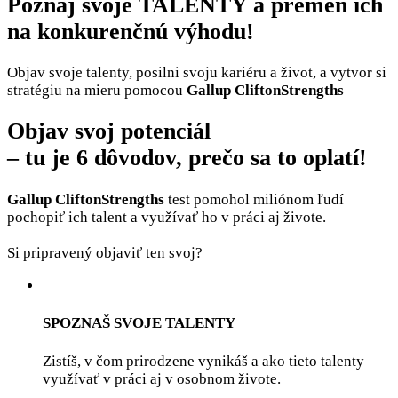
Poznaj svoje
TALENTY
a premeň ich
na
konkurenčnú
výhodu
!
Objav svoje talenty, posilni svoju kariéru a život, a vytvor si
stratégiu na mieru pomocou
Gallup CliftonStrengths
Objav svoj potenciál
– tu je 6 dôvodov, prečo sa to oplatí!
Gallup
CliftonStrengths
test pomohol miliónom ľudí
pochopiť ich talent a využívať ho v práci aj živote.
Si pripravený objaviť ten svoj?
SPOZNAŠ SVOJE TALENTY
Zistíš, v čom prirodzene vynikáš a ako tieto talenty
využívať v práci aj v osobnom živote.