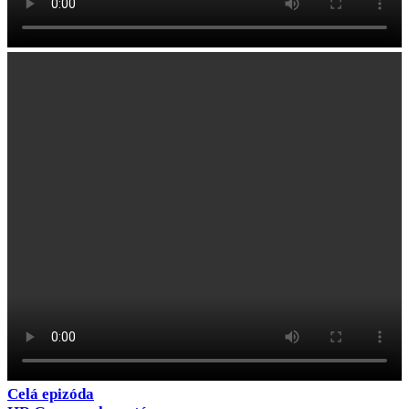
Celá epizóda