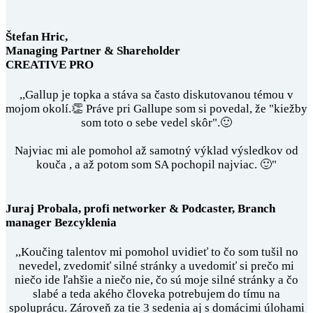
Štefan Hric,
Managing Partner & Shareholder
CREATIVE PRO
,,Gallup je topka a stáva sa často diskutovanou témou v
mojom okolí.👏 Práve pri Gallupe som si povedal, že "kiežby
som toto o sebe vedel skôr".🙂
Najviac mi ale pomohol až samotný výklad výsledkov od
kouča , a až potom som SA pochopil najviac. 🙂"
Juraj Probala, profi networker & Podcaster, Branch
manager Bezcyklenia
,,Koučing talentov mi pomohol uvidieť to čo som tušil no
nevedel, zvedomiť silné stránky a uvedomiť si prečo mi
niečo ide ľahšie a niečo nie, čo sú moje silné stránky a čo
slabé a teda akého človeka potrebujem do tímu na
spoluprácu. Zároveň za tie 3 sedenia aj s domácimi úlohami