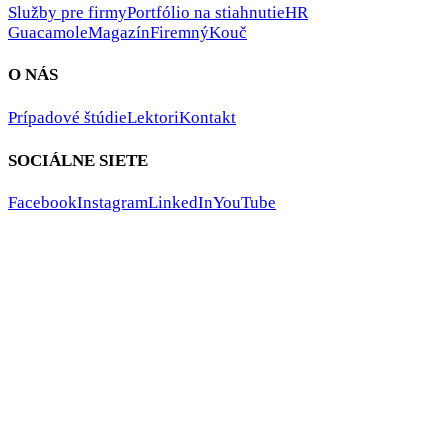
Služby pre firmy
Portfólio na stiahnutie
HR
Guacamole
Magazín
FiremnýKouč
O NÁS
Prípadové štúdie
Lektori
Kontakt
SOCIÁLNE SIETE
Facebook
Instagram
LinkedIn
YouTube